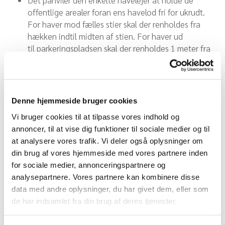
Det påhviler den enkelte havelejer at holde de
offentlige arealer foran ens havelod fri for ukrudt.
For haver mod fælles stier skal der renholdes fra
hækken indtil midten af stien. For haver ud
til parkeringspladsen skal der renholdes 1 meter fra
hækken.
Der må ikke bruges sprøjtegifte i haverne eller på
stierne. Kun sprøjtemidler godkendt til
økologisk brug må benyttes.
Denne hjemmeside bruger cookies
Træer må ikke være højere end 4 meter. Træets
Vi bruger cookies til at tilpasse vores indhold og
afstand fra skellet skal være større end
annoncer, til at vise dig funktioner til sociale medier og til
træets højde.
at analysere vores trafik. Vi deler også oplysninger om
Al vanding skal foregå under opsyn
din brug af vores hjemmeside med vores partnere inden
Havearbejde udført med motorkraft må kun finde
for sociale medier, annonceringspartnere og
sted før kl. 12 på lørdage og søndage. Det
analysepartnere. Vores partnere kan kombinere disse
gælder f.eks. klipning af hæk og græsplæne. Dette
data med andre oplysninger, du har givet dem, eller som
gælder også generatorer. Undtaget herfra er den
de har indsamlet fra din brug af deres tjenester.
sidste søndag i hver måned i sæsonen, hvor der må
bruges motorkraft frem til kl. 17.00