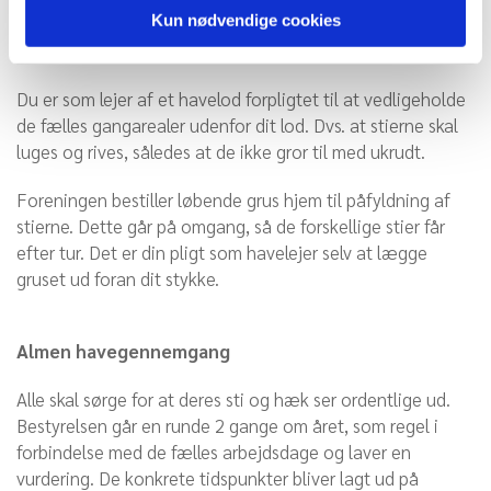
græsslåmaskine m.v. til dette i klubhuset.
Kun nødvendige cookies
Vedligeholdelse af gangarealer og hække
Du er som lejer af et havelod forpligtet til at vedligeholde
de fælles gangarealer udenfor dit lod. Dvs. at stierne skal
luges og rives, således at de ikke gror til med ukrudt.
Foreningen bestiller løbende grus hjem til påfyldning af
stierne. Dette går på omgang, så de forskellige stier får
efter tur. Det er din pligt som havelejer selv at lægge
gruset ud foran dit stykke.
Almen havegennemgang
Alle skal sørge for at deres sti og hæk ser ordentlige ud.
Bestyrelsen går en runde 2 gange om året, som regel i
forbindelse med de fælles arbejdsdage og laver en
vurdering. De konkrete tidspunkter bliver lagt ud på